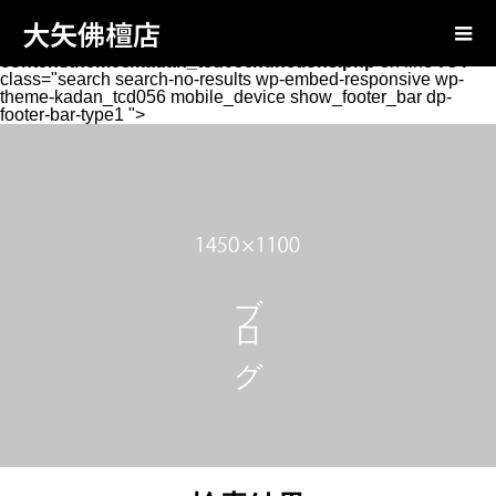
Warning
: Attempt to read property "page_tcd_template_type"
大矢佛檀店
on null in
/home/oyabutsudan/oya-
butsudan.com/public_html/wp-
content/themes/kadan_tcd056/functions.php
on line
734
class="search search-no-results wp-embed-responsive wp-
theme-kadan_tcd056 mobile_device show_footer_bar dp-
footer-bar-type1 ">
ブログ