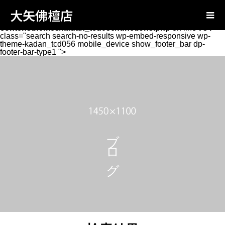
Warning
: Attempt to read property "page_tcd_template_type"
大矢佛檀店
on null in
/home/oyabutsudan/oya-
butsudan.com/public_html/wp-
content/themes/kadan_tcd056/functions.php
on line
734
class="search search-no-results wp-embed-responsive wp-
theme-kadan_tcd056 mobile_device show_footer_bar dp-
footer-bar-type1 ">
ブログ