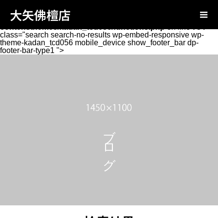
Warning
: Attempt to read property "page_tcd_template_type"
大矢佛檀店
on null in
/home/xs131346/oya-
butsudan.com/public_html/wp-
content/themes/kadan_tcd056/functions.php
on line
734
class="search search-no-results wp-embed-responsive wp-
theme-kadan_tcd056 mobile_device show_footer_bar dp-
footer-bar-type1 ">
ブログ