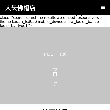
Warning
: Attempt to read property "page_tcd_template_type"
大矢佛檀店
on null in
/home/xs131346/oya-
butsudan.com/public_html/wp-
content/themes/kadan_tcd056/functions.php
on line
734
class="search search-no-results wp-embed-responsive wp-
theme-kadan_tcd056 mobile_device show_footer_bar dp-
footer-bar-type1 ">
ブログ