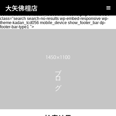
Warning
: Attempt to read property "page_tcd_template_type"
大矢佛檀店
on null in
/home/oyabutsudan/oya-
butsudan.com/public_html/wp-
content/themes/kadan_tcd056/functions.php
on line
734
class="search search-no-results wp-embed-responsive wp-
theme-kadan_tcd056 mobile_device show_footer_bar dp-
footer-bar-type1 ">
ブログ