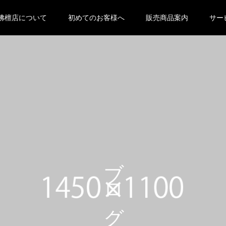
 null in
/home/oyabutsudan/oya-butsudan.com/public_html
佛檀店について
初めてのお客様へ
販売商品案内
サー
eme-kadan_tcd056 ">
ブログ