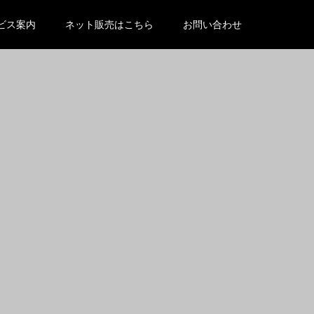
/wp-content/themes/kadan_tcd056/functions.php
on line
ビス案内
ネット販売はこちら
お問い合わせ