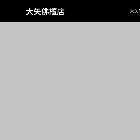
Warning
: Attempt to read property "page_tcd_template_type" on
734
大矢佛檀店
大矢
class="search search-no-results wp-embed-responsive wp-th