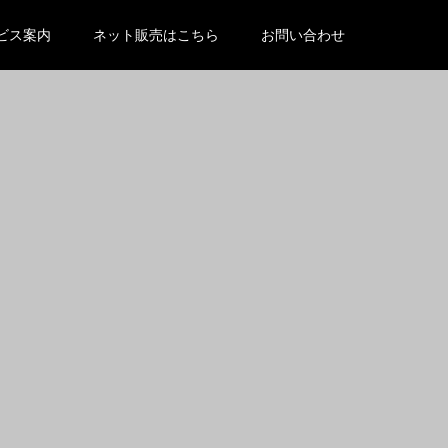
/wp-content/themes/kadan_tcd056/functions.php
on line
ビス案内
ネット販売はこちら
お問い合わせ