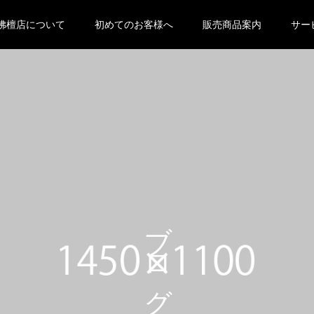
 null in
/home/oyabutsudan/oya-butsudan.com/public_html
佛檀店について
初めてのお客様へ
販売商品案内
サー
eme-kadan_tcd056 ">
ブログ