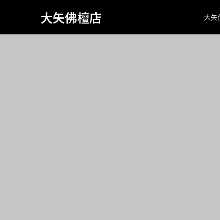
Warning
: Attempt to read property "page_tcd_template_type" on
734
大矢佛檀店
大矢
class="search search-no-results wp-embed-responsive wp-th