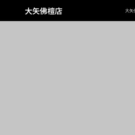
Warning
: Attempt to read property "page_tcd_template_type" on
734
大矢佛檀店
大矢
class="search search-no-results wp-embed-responsive wp-th