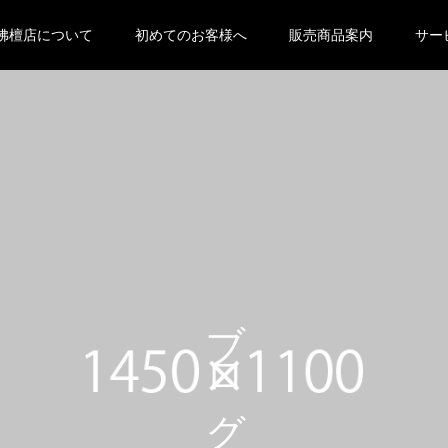
 null in
/home/oyabutsudan/oya-butsudan.com/public_html
佛檀店について
初めてのお客様へ
販売商品案内
サー
eme-kadan_tcd056 ">
ブログ