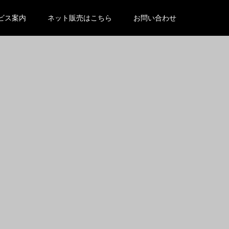
/wp-content/themes/kadan_tcd056/functions.php
on line
ビス案内
ネット販売はこちら
お問い合わせ