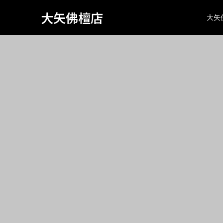
Warning
: Attempt to read property "page_tcd_template_type" on
734
大矢佛檀店
大矢
class="search search-no-results wp-embed-responsive wp-th