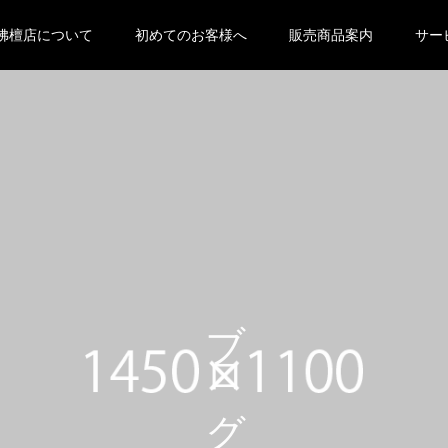
 null in
/home/oyabutsudan/oya-butsudan.com/public_html
佛檀店について
初めてのお客様へ
販売商品案内
サー
eme-kadan_tcd056 ">
ブログ