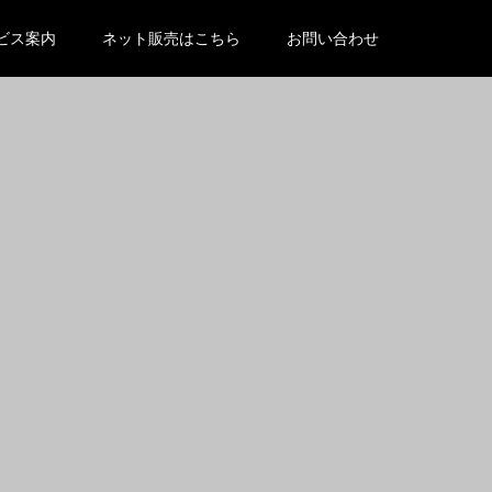
/wp-content/themes/kadan_tcd056/functions.php
on line
ビス案内
ネット販売はこちら
お問い合わせ