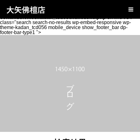
Warning
: Attempt to read property "page_tcd_template_type"
大矢佛檀店
on null in
/home/oyabutsudan/oya-
butsudan.com/public_html/wp-
content/themes/kadan_tcd056/functions.php
on line
734
class="search search-no-results wp-embed-responsive wp-
theme-kadan_tcd056 mobile_device show_footer_bar dp-
footer-bar-type1 ">
ブログ