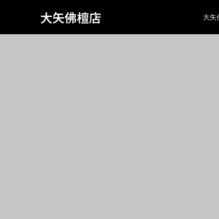
Warning
: Attempt to read property "page_tcd_template_type" on
734
大矢佛檀店
大矢
class="search search-no-results wp-embed-responsive wp-th