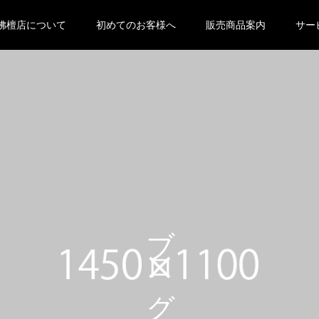
 null in
/home/oyabutsudan/oya-butsudan.com/public_html
佛檀店について
初めてのお客様へ
販売商品案内
サー
eme-kadan_tcd056 ">
ブログ