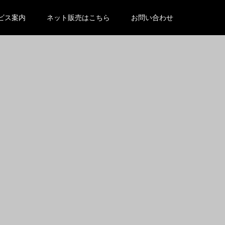
/wp-content/themes/kadan_tcd056/functions.php
on line
ビス案内
ネット販売はこちら
お問い合わせ