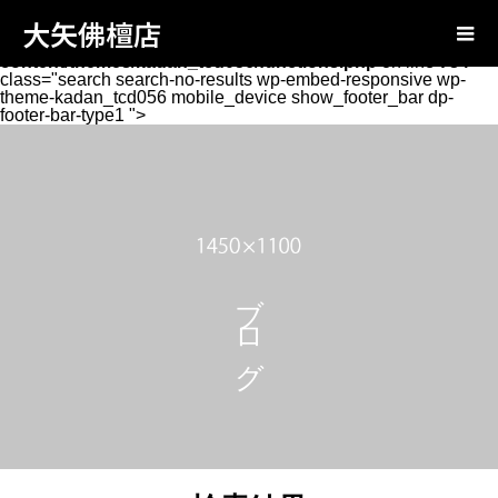
Warning
: Attempt to read property "page_tcd_template_type"
大矢佛檀店
on null in
/home/oyabutsudan/oya-
butsudan.com/public_html/wp-
content/themes/kadan_tcd056/functions.php
on line
734
class="search search-no-results wp-embed-responsive wp-
theme-kadan_tcd056 mobile_device show_footer_bar dp-
footer-bar-type1 ">
ブログ