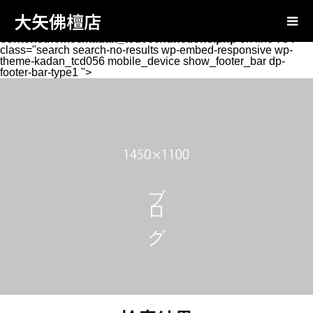
Warning
: Attempt to read property "page_tcd_template_type"
大矢佛檀店
on null in
/home/xs131346/oya-
butsudan.com/public_html/wp-
content/themes/kadan_tcd056/functions.php
on line
734
class="search search-no-results wp-embed-responsive wp-
theme-kadan_tcd056 mobile_device show_footer_bar dp-
footer-bar-type1 ">
ブログ