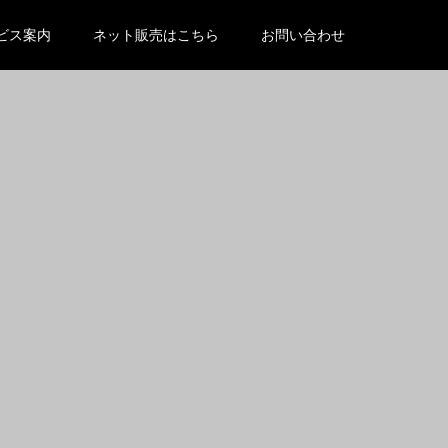
content/themes/kadan_tcd056/functions.php
on line
734
ビス案内
ネット販売はこちら
お問い合わせ