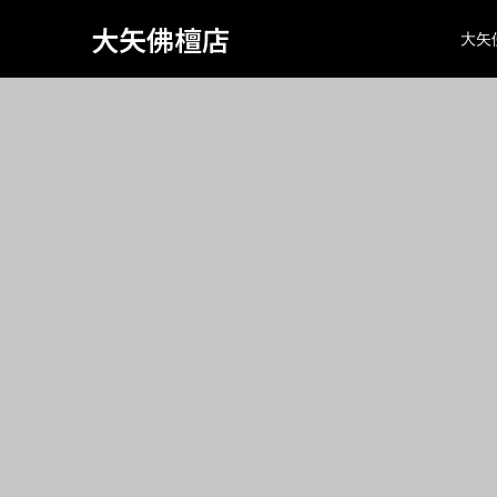
Warning
: Attempt to read property "page_tcd_template_type" on
class="search search-no-results wp-embed-responsive wp-th
大矢佛檀店
大矢