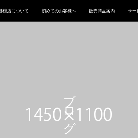
 null in
/home/xs131346/oya-butsudan.com/public_html/wp-
eme-kadan_tcd056 ">
佛檀店について
初めてのお客様へ
販売商品案内
サー
ブログ