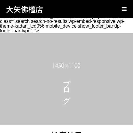
Warning
: Attempt to read property "page_tcd_template_type"
大矢佛檀店
on null in
/home/oyabutsudan/oya-
butsudan.com/public_html/wp-
content/themes/kadan_tcd056/functions.php
on line
734
class="search search-no-results wp-embed-responsive wp-
theme-kadan_tcd056 mobile_device show_footer_bar dp-
footer-bar-type1 ">
ブログ