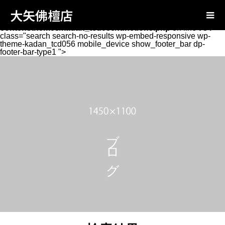
Warning
: Attempt to read property "page_tcd_template_type"
大矢佛檀店
on null in
/home/oyabutsudan/oya-
butsudan.com/public_html/wp-
content/themes/kadan_tcd056/functions.php
on line
734
class="search search-no-results wp-embed-responsive wp-
theme-kadan_tcd056 mobile_device show_footer_bar dp-
footer-bar-type1 ">
ブログ