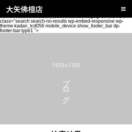
Warning
: Attempt to read property "page_tcd_template_type"
大矢佛檀店
on null in
/home/xs131346/oya-
butsudan.com/public_html/wp-
content/themes/kadan_tcd056/functions.php
on line
734
class="search search-no-results wp-embed-responsive wp-
theme-kadan_tcd056 mobile_device show_footer_bar dp-
footer-bar-type1 ">
ブログ