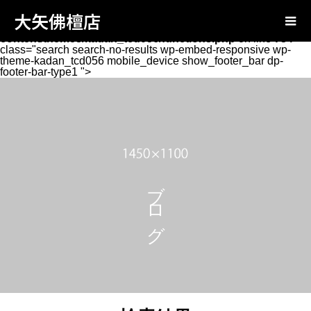
Warning
: Attempt to read property "page_tcd_template_type"
大矢佛檀店
on null in
/home/oyabutsudan/oya-
butsudan.com/public_html/wp-
content/themes/kadan_tcd056/functions.php
on line
734
class="search search-no-results wp-embed-responsive wp-
theme-kadan_tcd056 mobile_device show_footer_bar dp-
footer-bar-type1 ">
ブログ