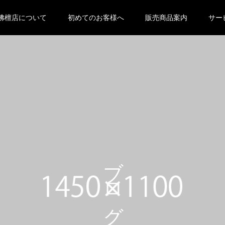
 null in
/home/oyabutsudan/oya-butsudan.com/public_html
佛檀店について
初めてのお客様へ
販売商品案内
サー
eme-kadan_tcd056 ">
ブログ