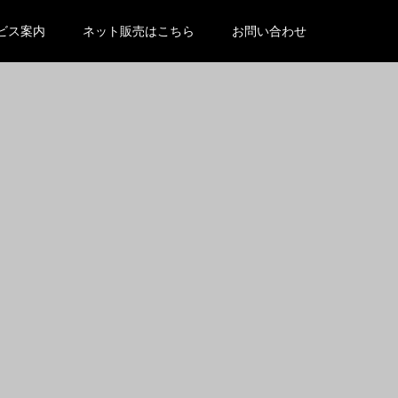
/wp-content/themes/kadan_tcd056/functions.php
on line
ビス案内
ネット販売はこちら
お問い合わせ