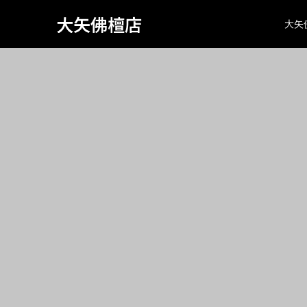
Warning
: Attempt to read property "page_tcd_template_type" on
734
大矢佛檀店
大矢
class="search search-no-results wp-embed-responsive wp-th