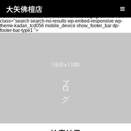
Warning
: Attempt to read property "page_tcd_template_type"
大矢佛檀店
on null in
/home/oyabutsudan/oya-
butsudan.com/public_html/wp-
content/themes/kadan_tcd056/functions.php
on line
734
class="search search-no-results wp-embed-responsive wp-
theme-kadan_tcd056 mobile_device show_footer_bar dp-
footer-bar-type1 ">
ブログ