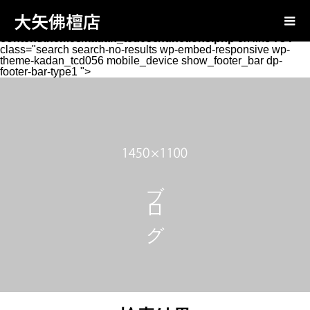
Warning
: Attempt to read property "page_tcd_template_type"
大矢佛檀店
on null in
/home/oyabutsudan/oya-
butsudan.com/public_html/wp-
content/themes/kadan_tcd056/functions.php
on line
734
class="search search-no-results wp-embed-responsive wp-
theme-kadan_tcd056 mobile_device show_footer_bar dp-
footer-bar-type1 ">
ブログ