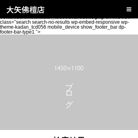
Warning
: Attempt to read property "page_tcd_template_type"
大矢佛檀店
on null in
/home/oyabutsudan/oya-
butsudan.com/public_html/wp-
content/themes/kadan_tcd056/functions.php
on line
734
class="search search-no-results wp-embed-responsive wp-
theme-kadan_tcd056 mobile_device show_footer_bar dp-
footer-bar-type1 ">
ブログ